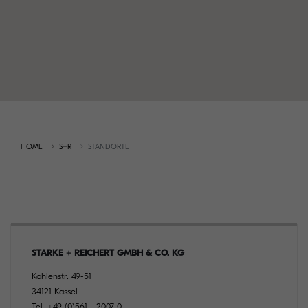
HOME
S+R
STANDORTE
STARKE + REICHERT GMBH & CO. KG
Kohlenstr. 49-51
34121 Kassel
Tel.
+49 (0)561 - 2007-0