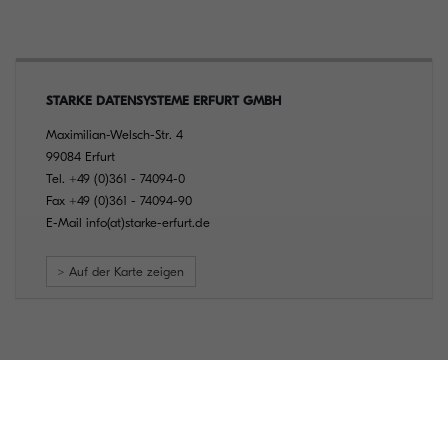
STARKE DATENSYSTEME ERFURT GMBH
Maximilian-Welsch-Str. 4
99084 Erfurt
Tel.
+49 (0)361 - 74094-0
Fax
+49 (0)361 - 74094-90
E-Mail
info(at)starke-erfurt.de
> Auf der Karte zeigen
Anschrift